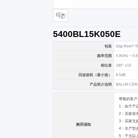
5400BL15K050E
包装
Digi-Reel
频率范围
4.9GHz ~ 5.
相位差
180° ±10
回波损耗（最小值）
8.5dB
产品简介说明
BALUN CERA
尊敬的客户
1：由于产
2：买家咨
3：买家无
购买须知
4：生产型
5：千元以