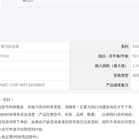
? 可替代的包装
系列
540
87GHz
阻抗 - 非平衡/平衡
50 
插入损耗（最大值）
1.2
安装类型
表
MIC CHIP WIFI 5400MHZ
产品描述备注
：您好！
品型号种类繁多，价格与库存时有更新，请顾客一定要与我们沟通咨询后才可下单。
询的时候请务必说清楚（产品完整型号、封装、品牌、数量），以便我们及时报价。
提前咨询而下单的，如果由于缺货或者涨价而导致无法发货的，我司不承担任何责任
企业可申请月结和货到付款。
上免运费(特殊商品除外)。