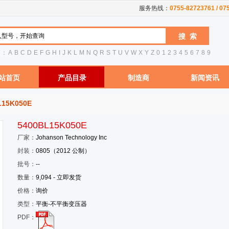
服务热线：
0755-82723761 / 0
引：
A
B
C
D
E
F
G
H
I
J
K
L
M
N
Q
R
S
T
U
V
W
X
Y
Z
0
1
2
3
4
5
6
7
8
9
站首页
产品目录
制造商
新闻资讯
L15K050E
5400BL15K050E
厂家：
Johanson Technology Inc
封装：
0805（2012 公制）
批号：
--
数量：
9,094 - 立即发货
价格：
询价
类型：
平衡-不平衡变压器
PDF：