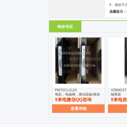
6：报价不
温馨提示：
特价专区
PM75CLA120
VOM453T
电机，电磁阀，驱动器板/模块
隔离器
¥来电微信QQ咨询
¥来电
查看详细