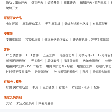
快动，限位开关
拨动开关
拨轮开关
按钮开关
按钮开关 - 霍尔效应
键锁开关
原型开发产品
卡扩展器
原型/维修工具
无孔原型板
无焊剂试验电路板
有孔原型板
变压器
专用变压器
其它变压器
变压器铁氧体磁心
开关转换器，SMPS 变压器
套件
IC 分类套件
LED 套件
五金套件
传感器套件
光学元件 - LED - 光导
射频屏蔽板套件
开关套件
晶体套件
滤波器套件
热敏电阻套件
热缩
电路保护套件 - TVS 二极管
电路保护套件 - 熔丝
电阻器套件
线缆扎带套
过时/停产零件编号
连接器套件
连接器适配器套件
配件
静态控制套件
存储卡，模块
USB 闪存驱动器
专用
固态硬盘
存储卡
存储器 - 模块
配件
未定义的类别
其它
未定义的系列
陶瓷电容器