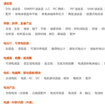
滤波器
DSL 滤波器
EMI/RFI 滤波器（LC、RC 网络）
RF 滤波器
SAW 滤波器
配件
铁氧体圆盘和平板
铁氧体磁珠和芯片
陶瓷滤波器
馈通式电容器
焊接，拆焊，返修产品
支座，支架
烙铁，镊子，手柄
烟雾排除
焊剂，焊剂清除器
焊接
焊
给料器，给料器尖端
脱焊织物，棉芯，吸锡器
配件
电位计，可变电阻器
刻度盘
变阻器
可调功率电阻
微调电位计
拨轮式电位计
操纵杆电位
电感器，线圈，扼流圈
可调电感器
固定值电感器
延迟线
无线充电线圈
电感器铁氧体磁心
电机，电磁阀，驱动器板/模块
步进电机
电机 - AC，DC
电机驱动器板，模块
螺线管
配件
电池产品
充电电池（次级侧
点烟器配件
电池充电器
电池座，夹，触点
电池组
电源 - 外部/内部（外接）