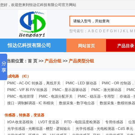
您好，欢迎您来到恒达亿科技有限公司官方网站
型号索引：
A
B
C
D
E
F
G
H
I
J
K
L
M
恒达亿科技有限公司
网站首页
产品目录
您当前位置：
首 页
>>
产品分组
>>
产品类型分组
集成电路 （IC）
PMIC - AC-DC 转换器，离线开关
PMIC - LED 驱动器
PMIC - OR 控制
PMIC - V/F 和 F/V 转换器
PMIC - 显示器驱动器
PMIC - 激光驱动器
PMI
PMIC - 电池管理
PMIC - 电源分配开关
PMIC - 稳压器 - 专用型
存储器 -
接口 - 调制解调器 - IC 和模块
数据采集 - 数字电位器
数据采集 - 数模转换
传感器，转换器，变送器
IrDA 收发器模块
LVDT 变送器
RTD - 电阻温度检测器
专用传感器
位置
光学传感器 - 光断续器 - 槽型 - 逻辑输出
光学传感器 - 光电检测器 - CdS 单元