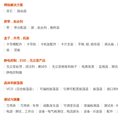
网络解决方案
其它
路由器
胶带，粘合剂
带
带分配器
胶，粘合剂，敷料器
盒子，外壳，机架
卡导槽配件
卡导轨
卡机架配件
卡片支架
手柄, 锁, 锁存器
插头板，
箱
背板
静电控制，ESD，无尘室产品
无尘室处理，清洁剂，擦拭巾
无尘室棉签和刷子
电离装置
监视器，测试
静电控制服
晶体和振荡器
VCO（压控振荡器）
可编程振荡器
引脚可配置振荡器
振荡器
插口和
测试与测量
万用表
万用表 - 专用
函数发生器
可调变压器
泄漏检测器
测试夹 - I
电源 - 测试，工作台
设备 - 电气检测仪，电流探头
设备 - 示波器
配件