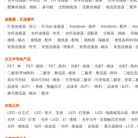
光学传感器 - 环境光，IR，UV 传感器
光学传感器 - 鼠标
光学传感器 - 光
图像传感器，相机
多功能
太阳能电池
流量传感器
电流变送器
配件
连接器，互连器件
D 形连接器 - 并口
D-Sub 连接器
Keystone - 插件
Keystone - 配件
Ke
光纤连接器
光纤连接器 - 外壳
光纤连接器 - 适配器
分路器，跳線
同轴
接线 - 触点
接线座 - 配件
接线座 - 配电
接线座 - 隔板块
接线条和转动
矩形连接器 - 外壳
矩形连接器 - 弹簧式
矩形连接器 - 触头
矩形连接器 - 
分立半导体产品
FET - 单
FET - 模块
FET - 阵列
IGBT - 单路
IGBT - 模块
IGBT - 阵列
二极管/齐纳阵列
二极管，整流器 - 模块
二极管，整流器 - 阵列
二端交流
双向可控硅
双向可控硅 - 模块
可变电容二极管（可变电容二极管，变容二
晶体管（BJT） - 单路﹐预偏压式
晶体管（BJT） - 阵列
晶体管（BJT） -
桥式整流器 - 模块
配件
光电元件
LED - 分立式
LED - 垫片，支座
LED - 灯更换
LED - 电路板指示器，
光学 - LED - 灯管
光学 - LED，灯 - 透镜
光学元件 - 非接触式荧光粉
光纤
光纤 - 接收器
光纤 - 收发器
光纤 - 衰减器
反相器
显示器模块 - LCD