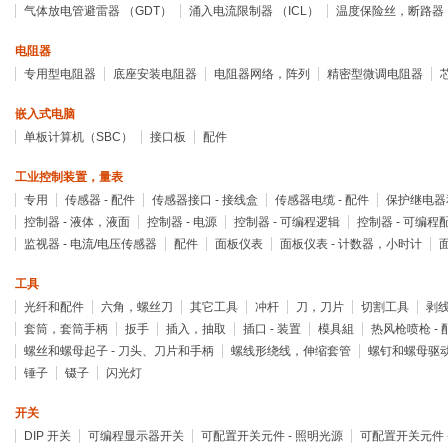
气体放电管避雷器 （GDT）
涌入电流限制器 （ICL）
温度保险丝，断路器
电阻器
专用型电阻器
底座安装电阻器
电阻器网络，阵列
精密型微调电阻器
嵌入式电脑
单板计算机（SBC）
接口板
配件
工业控制装置，量表
专用
传感器 - 配件
传感器接口 - 接线盒
传感器电缆 - 配件
保护继电器
控制器 - 液体，液面
控制器 - 电源
控制器 - 可编程逻辑
控制器 - 可编程
监视器 - 电流/电压传感器
配件
面板仪表
面板仪表 - 计数器，小时计
工具
光纤和配件
六角，螺丝刀
其它工具
冲杆
刀，刀片
切割工具
剥
套筒，套筒手柄
扳手
插入，抽取
插口 - 装置
模具組
热风枪喷枪 - 
螺丝和螺母起子 - 刀头、刀片和手柄
螺线形绕线，伸缩套管
螺钉和螺母驱
锤子
镊子
闪光灯
开关
DIP 开关
可编程显示器开关
可配置开关元件 - 照明光源
可配置开关元件 