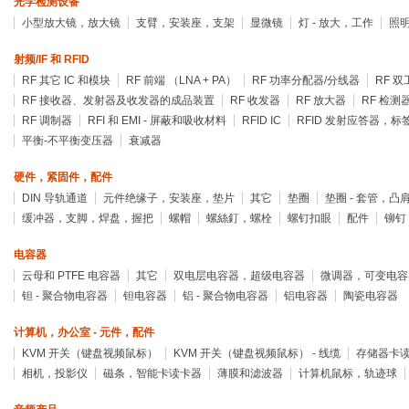
光学检测设备
小型放大镜，放大镜
支臂，安装座，支架
显微镜
灯 - 放大，工作
照
射频/IF 和 RFID
RF 其它 IC 和模块
RF 前端 （LNA + PA）
RF 功率分配器/分线器
RF 双
RF 接收器、发射器及收发器的成品装置
RF 收发器
RF 放大器
RF 检测
RF 调制器
RFI 和 EMI - 屏蔽和吸收材料
RFID IC
RFID 发射应答器，标
平衡-不平衡变压器
衰减器
硬件，紧固件，配件
DIN 导轨通道
元件绝缘子，安装座，垫片
其它
垫圈
垫圈 - 套管，凸
缓冲器，支脚，焊盘，握把
螺帽
螺絲釘，螺栓
螺钉扣眼
配件
铆钉
电容器
云母和 PTFE 电容器
其它
双电层电容器，超级电容器
微调器，可变电容
钽 - 聚合物电容器
钽电容器
铝 - 聚合物电容器
铝电容器
陶瓷电容器
计算机，办公室 - 元件，配件
KVM 开关（键盘视频鼠标）
KVM 开关（键盘视频鼠标） - 线缆
存储器卡
相机，投影仪
磁条，智能卡读卡器
薄膜和滤波器
计算机鼠标，轨迹球