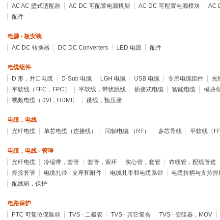
AC AC 壁式适配器
AC DC 可配置电源机架
AC DC 可配置电源模块
AC
配件
电源 - 板安装
AC DC 转换器
DC DC Converters
LED 电源
配件
电缆组件
D 形，并口电缆
D-Sub 电缆
LGH 电缆
USB 电缆
专用电缆组件
光
平软线（FFC，FPC）
平软线，带状跳线
插接式电缆
智能电缆
模块
视频电缆（DVI，HDMI）
跳线，预压接
电缆，电线
光纤电缆
单芯电缆（连接线）
同轴电缆 （RF）
多芯导线
平软线（FF
电缆，电线 - 管理
光纤电缆
冷缩带，套管
套管，索环
实心管，套管
布线管，配线管道
焊接套管
电缆扎带 - 支座和附件
电缆扎带和电缆系带
电缆拉柄与支持握
配线箱，保护
电路保护
PTC 可复位保险丝
TVS - 二极管
TVS - 其它复合
TVS - 变阻器，MOV