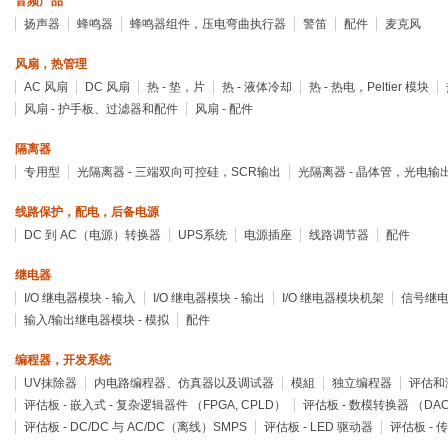
音频产品
扬声器
蜂鸣器
蜂鸣器组件，压电弯曲执行器
警笛
配件
麦克风
风扇，热管理
AC 风扇
DC 风扇
热 - 垫，片
热 - 液体冷却
热 - 热电，Peltier 模块
风扇 - 护手板、过滤器和配件
风扇 - 配件
隔离器
专用型
光隔离器 - 三端双向可控硅，SCR输出
光隔离器 - 晶体管，光电输
线路保护，配电，后备电源
DC 到 AC（电源）转换器
UPS系统
电源插座
线路调节器
配件
继电器
I/O 继电器模块 - 输入
I/O 继电器模块 - 输出
I/O 继电器模块机架
信号继电
输入/输出继电器模块 - 模拟
配件
编程器，开发系统
UV抹除器
内电路编程器、仿真器以及调试器
模組
独立编程器
评估和
评估板 - 嵌入式 - 复杂逻辑器件 （FPGA, CPLD）
评估板 - 数模转换器 （DA
评估板 - DC/DC 与 AC/DC（离线）SMPS
评估板 - LED 驱动器
评估板 - 