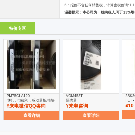
6：报价不含任何销售税，计算含税价请*1.1
温馨提示：本公司为一般纳税人,可开13%
特价专区
PM75CLA120
VOM453T
2SK3
电机，电磁阀，驱动器板/模块
隔离器
FET -
¥10
¥来电微信QQ咨询
¥来电咨询
查看详细
查看详细