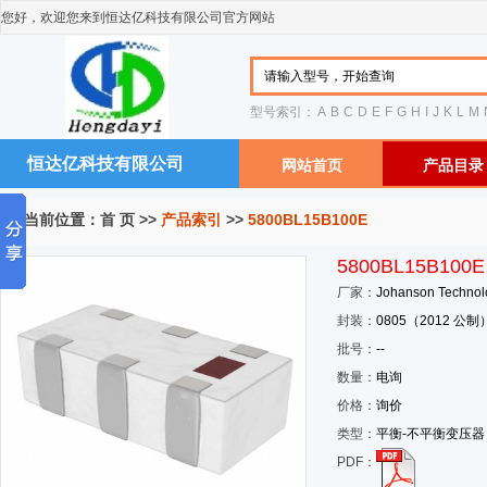
您好，欢迎您来到恒达亿科技有限公司官方网站
型号索引：
A
B
C
D
E
F
G
H
I
J
K
L
M
恒达亿科技有限公司
网站首页
产品目录
您当前位置：
首 页
>>
产品索引
>>
5800BL15B100E
5800BL15B100E
厂家：
Johanson Technol
封装：
0805（2012 公制
批号：
--
数量：
电询
价格：
询价
类型：
平衡-不平衡变压器
PDF：