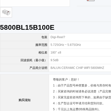
5800BL15B100E
包装
Digi-Reel?
频率范围
5.725GHz ~ 5.875GHz
相位差
180° ±8
回波损耗（最小值）
9.5dB
产品简介说明
BALUN CERAMIC CHIP WIFI 5800MHZ
尊敬的客户：您好！
1：由于产品型号种类繁多，价格与库存时
2：买家咨询的时候请务必说清楚（产品完
3：买家无提前咨询而下单的，如果由于缺
购买须知
4：生产型企业可申请月结和货到付款。
5：千元以上免运费(特殊商品除外)。